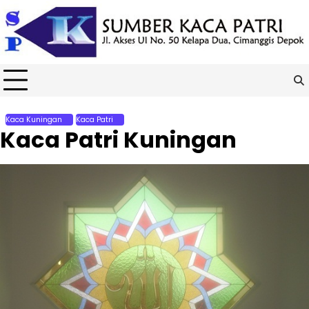
Skip
to
content
Kaca Kuningan
Kaca Patri
Kaca Patri Kuningan