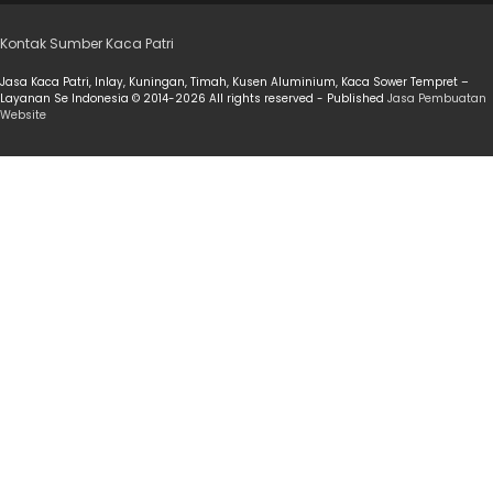
Kontak Sumber Kaca Patri
Jasa Kaca Patri, Inlay, Kuningan, Timah, Kusen Aluminium, Kaca Sower Tempret –
Layanan Se Indonesia © 2014-2026 All rights reserved - Published
Jasa Pembuatan
Website